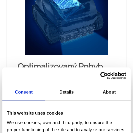
Optimalizovaný Pohyb
Díky svým zabudovaným inteligentním
senzorům a exkluzivní koncepci nabízí
Consent
Details
About
VOYAGER™ skvělé pokrytíbazénu a neomezený
optimalizovaný pohyb. Funguje ideálněve
všech tvarech bazénů a navšech typech
povrchů.
This website uses cookies
We use cookies, own and third party, to ensure the
proper functioning of the site and to analyze our services,