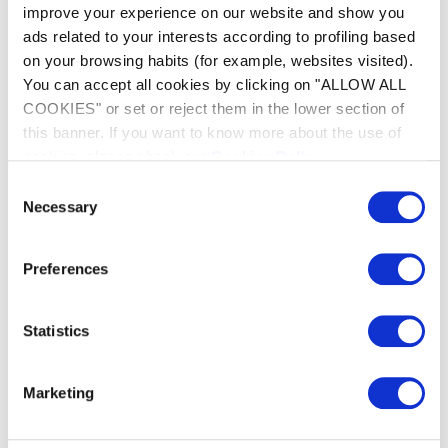
improve your experience on our website and show you
ads related to your interests according to profiling based
on your browsing habits (for example, websites visited).
You can accept all cookies by clicking on "ALLOW ALL
COOKIES" or set or reject them in the lower section of
this banner. If you want to know more about the use of
cookies, please check our
Cookies Policy
.
Consent
Necessary
Selection
Preferences
Pohodlné používání
Filtr s přístupem přes čisticí systém a průhledné
Statistics
okénko zajišťují skutečné pohodlí při
každodenním používání. Rychlý odvod vody
usnadňuje vyjímání robota z bazénu.
Marketing