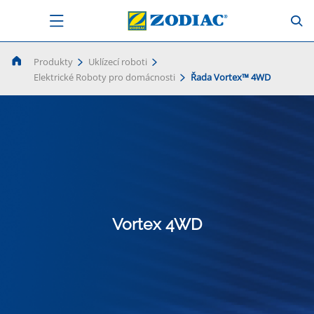
Produkty
Uklízecí roboti
Elektrické Roboty pro domácnosti
Řada Vortex™ 4WD
Vortex 4WD