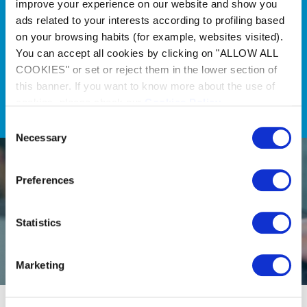
improve your experience on our website and show you
ads related to your interests according to profiling based
Vyberte si správný robotický
on your browsing habits (for example, websites visited).
čistič pro obytné prostory dle
You can accept all cookies by clicking on "ALLOW ALL
svých potřeb
COOKIES" or set or reject them in the lower section of
this banner. If you want to know more about the use of
Objevovat
cookies, please check our
Cookies Policy
.
Consent
Necessary
Selection
Preferences
Statistics
Marketing