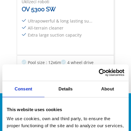
Uklízecí roboti
OV 5300 SW
Ultrapowerful & long lasting su...
All-terrain cleaner
Extra large suction capacity
Pool size : 12x6m
4 wheel drive
Full Filter Indicator
Swivel
Trolley
Consent
Details
About
This website uses cookies
We use cookies, own and third party, to ensure the
proper functioning of the site and to analyze our services,
Pomoc s výběrem