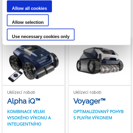
Naše řada
Allow all cookies
Elektrické Roboty pro domácnosti
Allow selection
Use necessary cookies only
Uklízecí roboti
Uklízecí roboti
Alpha iQ™
Voyager™
KOMBINACE VELMI
OPTIMALIZOVANÝ POHYB
VYSOKÉHO VÝKONU A
S PLNÝM VÝKONEM
INTELIGENTNÍHO
OVLÁDÁNÍ