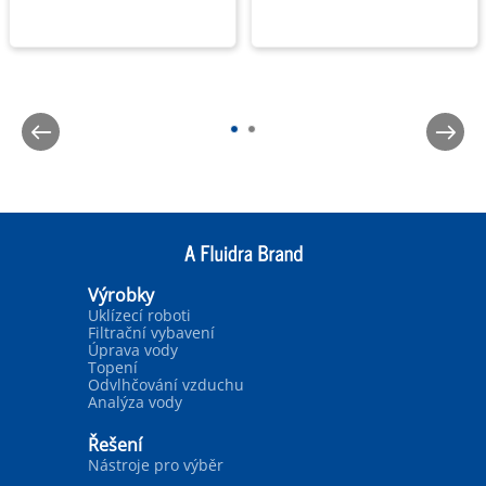
Výrobky
Uklízecí roboti
Filtrační vybavení
Úprava vody
Topení
Odvlhčování vzduchu
Analýza vody
Řešení
Nástroje pro výběr