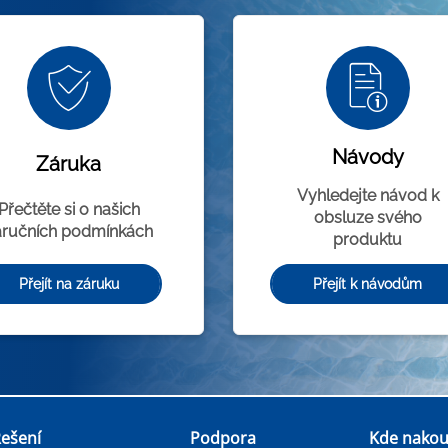
Návody
Záruka
Vyhledejte návod k
Přečtěte si o našich
obsluze svého
áručních podmínkách
produktu
Přejít k návodům
Přejít na záruku
ešení
Podpora
Kde nakou