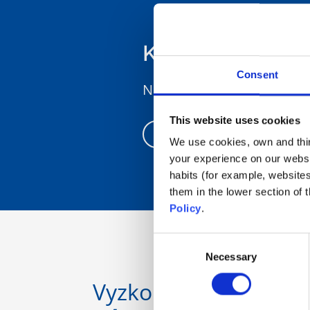
Kde nakoupit
Consent
Najděte nejbližšího prodej
This website uses cookies
Zjistěte si to
We use cookies, own and third
your experience on our websi
habits (for example, website
them in the lower section of
Policy
.
Consent
Necessary
Selection
Vyzkoušejte si naše