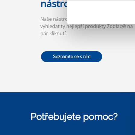
nástroje pro výběr
Naše nástroje pro výběr vám pomohou
vyhledat ty nejlepší produkty Zodiac® na
pár kliknutí.
Seznamte se s ním
Potřebujete pomoc?