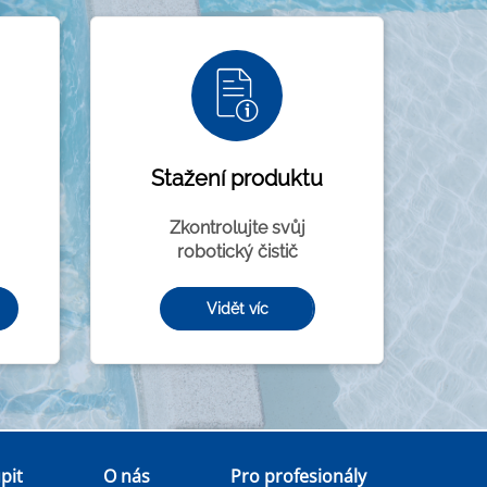
Stažení produktu
Zkontrolujte svůj
robotický čistič
Vidět víc
pit
O nás
Pro profesionály