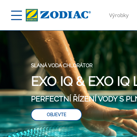
Výrobky
SLANÁ VODA CHLORÁTOR
EXO IQ & EXO IQ 
PERFECTNÍ ŘÍZENÍ VODY S P
OBJEVTE