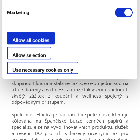
Den za dnem mobilizujeme naše síly, abychom vás
zbavili náročné údržby vašeho bazénu díky našim
Marketing
inovativním a výkonným řešením. Můžete se tak plně
soustředit na činnosti, kvůli kterým jste bazén
budovali:
Allow all cookies
Potěšení z koupání.
Allow selection
O společnosti Fluidra
Use necessary cookies only
V roce 2018 se společnost Zodiac® sloučila se
skupinou Fluidra a stala se tak světovou jedničkou na
trhu s bazény a wellness, a může tak všem nabídnout:
skvělý zážitek z koupání a wellness spojený s
odpovědným přístupem.
Společnost Fluidra je nadnárodní společností, která je
kótována na Španělské burze cenných papírů a
specializuje se na vývoj inovativních produktů, služeb
a řešení iDO pro trh s bazény určenými jak pro
veřejné, tak pro soukromé využití na celosvětové