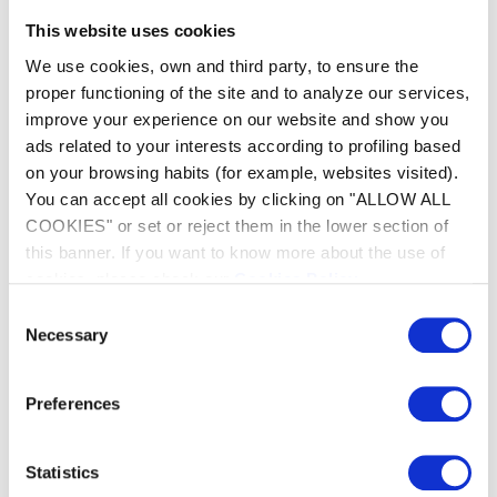
This website uses cookies
We use cookies, own and third party, to ensure the
proper functioning of the site and to analyze our services,
improve your experience on our website and show you
ads related to your interests according to profiling based
Úprava vody
Topení
on your browsing habits (for example, websites visited).
You can accept all cookies by clicking on "ALLOW ALL
COOKIES" or set or reject them in the lower section of
this banner. If you want to know more about the use of
cookies, please check our
Cookies Policy
.
Consent
Necessary
Selection
Odvlhčování
Analýza vody
vzduchu
Preferences
Poslání inovací
Statistics