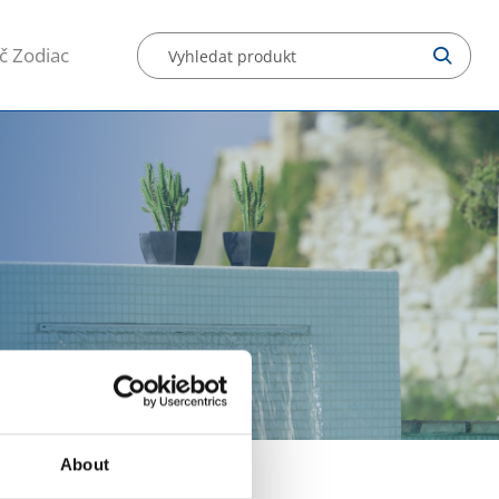
č Zodiac
About