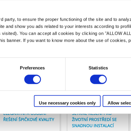
Naše řada
Vzhled
 party, to ensure the proper functioning of the site and to anal
te and show you ads related to your interests according to profi
s visited). You can accept all cookies by clicking on "ALLOW AL
 this banner. If you want to know more about the use of cookies,
Preferences
Statistics
Filtrační vybavení
Filtrační vybavení
Přepadu vody
Osvětlení
Use necessary cookies only
Allow selec
ELEGANTNÍ A OSOBNÍ
ŠETRNÉ ŘEŠENÍ PRO
ŘEŠENÍ ŠPIČKOVÉ KVALITY
ŽIVOTNÍ PROSTŘEDÍ SE
SNADNOU INSTALACÍ