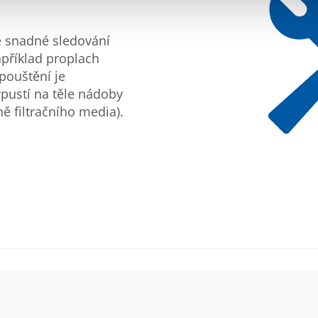
e snadné sledování
apříklad proplach
ypouštění je
pustí na těle nádoby
ě filtračního media).