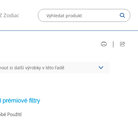
č Zodiac
|
out si další výrobky v této řadě
í prémiové filtry
bé Použití