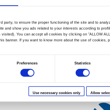
Účinná Filt
 party, to ensure the proper functioning of the site and to anal
Řada MS je kompatibil
te and show you ads related to your interests according to profi
médii podle vaší potř
s visited). You can accept all cookies by clicking on "ALLOW AL
Crystal Clear pro úči
 this banner. If you want to know more about the use of cookies,
optimální komfort při
Preferences
Statistics
Use necessary cookies only
Allow selec