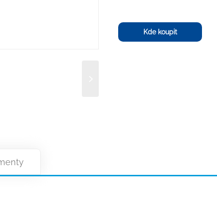
Kde koupit
menty