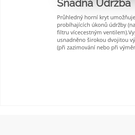
Snadná Údržba
Průhledný horní kryt umožňuj
probíhajících úkonů údržby (n
filtru vícecestným ventilem).V
usnadněno širokou dvojitou vý
(při zazimování nebo při výměn