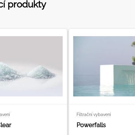
cí produkty
bavení
Filtrační vybavení
Clear
Powerfalls