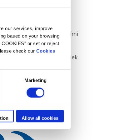
race
yze our services, improve
ní s nejrůznějšími filtračními
ling based on your browsing
eby: filtrační sklo Zodiac
L COOKIES" or set or reject
nnou filtraci 20 mikronů a
 please check our
Cookies
 koupání, nebo tradiční písek.
Marketing
tion
Allow all cookies