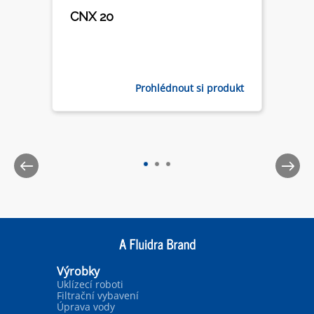
CNX 20
Prohlédnout si produkt
Výrobky
Uklízecí roboti
Filtrační vybavení
Úprava vody