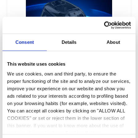
Consent
Details
About
This website uses cookies
We use cookies, own and third party, to ensure the
proper functioning of the site and to analyze our services,
Pohodlné používání
improve your experience on our website and show you
ads related to your interests according to profiling based
Filtr s přístupem přes čisticí systém a průhledné
on your browsing habits (for example, websites visited).
okénko zajišťují skutečné pohodlí při
You can accept all cookies by clicking on "ALLOW ALL
každodenním používání. Rychlý odvod vody
COOKIES" or set or reject them in the lower section of
usnadňuje vyjímání robota z bazénu.
this banner. If you want to know more about the use of
cookies, please check our
Cookies Policy
.