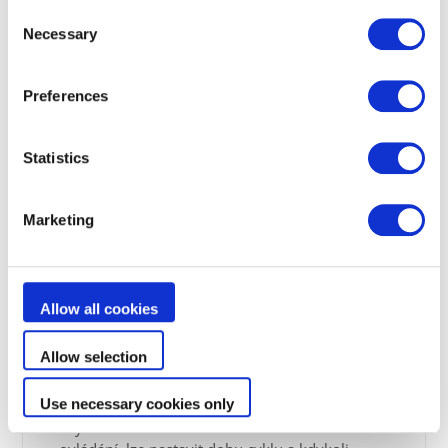
Consent
Necessary
Selection
Preferences
Statistics
Marketing
Ovládání pomocí
Allow all cookies
aplikace iAquaLink®
Allow selection
Díky aplikaci iAquaLink® můžete k funkcím
robota přistupovat na dálku prostřednictvím
Use necessary cookies only
chytrého telefonu. Má funkci dálkového