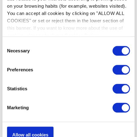
on your browsing habits (for example, websites visited).
You can accept all cookies by clicking on "ALLOW ALL
COOKIES" or set or reject them in the lower section of
this banner. If you want to know more about the use of
cookies, please check our
Cookies Policy
.
Consent
Regulace pomocí
Necessary
Selection
digitálního displeje
Preferences
Odvlhčovače umožňují uchovávat zdravé a
suché prostředí. Nastavení teploty vzduchu
probíhá mechanickým vlhkoměrem pro
Statistics
udržení konstantní teploty.
Marketing
Allow all cookies