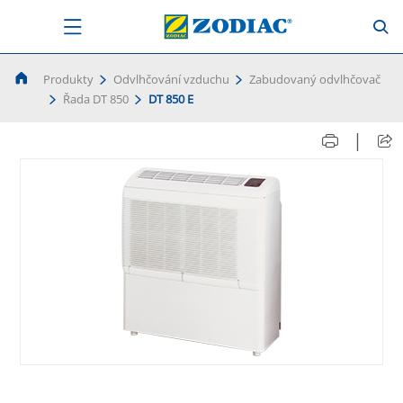
Produkty
Odvlhčování vzduchu
Zabudovaný odvlhčovač
Řada DT 850
DT 850 E
|