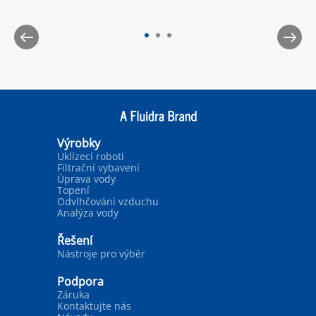
Výrobky
Uklízecí roboti
Filtrační vybavení
Úprava vody
Topení
Odvlhčování vzduchu
Analýza vody
Řešení
Nástroje pro výběr
Podpora
Záruka
Kontaktujte nás