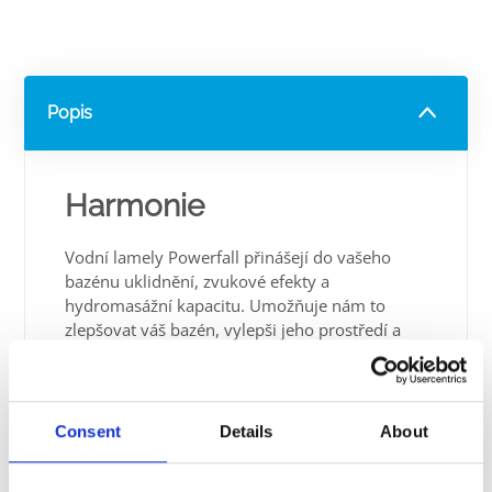
Popis
Harmonie
Vodní lamely Powerfall přinášejí do vašeho
bazénu uklidnění, zvukové efekty a
hydromasážní kapacitu. Umožňuje nám to
zlepšovat váš bazén, vylepši jeho prostředí a
zlepšit vaší pohodu.
Consent
Details
About
Spolehlivý A High-End
Produkt