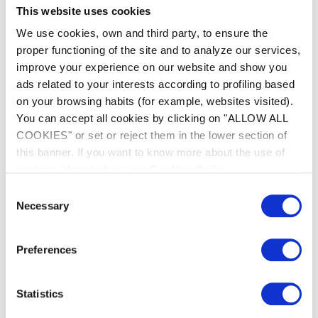
This website uses cookies
Jeho kvalitní konstrukce zajišťuje neustálou
We use cookies, own and third party, to ensure the
laminární pravidelnost. Powerfall je první
proper functioning of the site and to analyze our services,
kaskáda v ABS . Odolnost je zaručena
improve your experience on our website and show you
patentovaným filtrem X-Baffle.
ads related to your interests according to profiling based
on your browsing habits (for example, websites visited).
You can accept all cookies by clicking on "ALLOW ALL
COOKIES" or set or reject them in the lower section of
this banner. If you want to know more about the use of
cookies, please check our
Cookies Policy
.
Consent
Necessary
Selection
Preferences
Statistics
Zobrazit méně