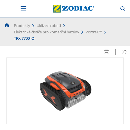
Produkty
Uklízecí roboti
Elektrické čističe pro komerční bazény
VortraX™
TRX 7700 iQ
|