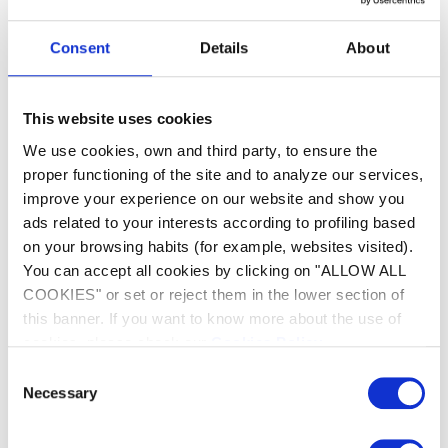
Consent
Details
About
Sensor Nav System
This website uses cookies
Inteligentní a personalizované čištění se
We use cookies, own and third party, to ensure the
systémem kompasu proti zapletení, který
proper functioning of the site and to analyze our services,
nevyžaduje navíjecí zařízení
improve your experience on our website and show you
ads related to your interests according to profiling based
on your browsing habits (for example, websites visited).
You can accept all cookies by clicking on "ALLOW ALL
COOKIES" or set or reject them in the lower section of
this banner. If you want to know more about the use of
cookies, please check our
Cookies Policy
.
Consent
Necessary
Selection