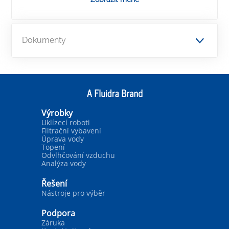
Dokumenty
Výrobky
Uklízecí roboti
Filtrační vybavení
Úprava vody
Topení
Odvlhčování vzduchu
Analýza vody
Řešení
Nástroje pro výběr
Podpora
Záruka