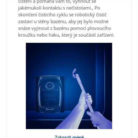
čištění a pomáhá vám to, vyhnout se
jakémukoli kontaktu s nečistotami., Po
skončení čisticího cyklu se robotický čistič
zastaví u stěny bazénu, aby jej bylo možné
snáze vyjmout z bazénu pomocí plovoucího
kroužku nebo háku, který je součástí zařízení.
Zobrazit méně