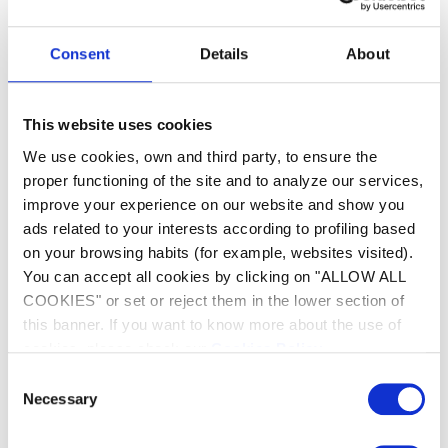
Consent
Details
About
This website uses cookies
We use cookies, own and third party, to ensure the
proper functioning of the site and to analyze our services,
Účinné čištění podlah a
improve your experience on our website and show you
ads related to your interests according to profiling based
stěn
on your browsing habits (for example, websites visited).
You can accept all cookies by clicking on "ALLOW ALL
Účinně a bez kompromisů vyčistí dno a stěny
COOKIES" or set or reject them in the lower section of
nadzemních bazénů a malých zapuštěných
this banner. If you want to know more about the use of
bazénů během dvouhodinového cyklu. Díky
cookies, please check our
Cookies Policy
.
150 μ filtru a kartáčovým funkcím rychle
odstraní uvízlé nečistoty ještě před jejich
Consent
nasátím a zajišťuje optimální čištění dna
Necessary
Selection
bazénu.