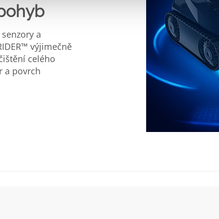
 pohyb
 senzory a
RIDER™ výjimečně
čištění celého
r a povrch