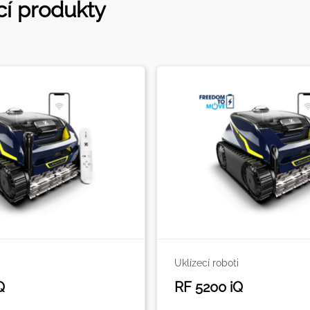
cí produkty
Uklízecí roboti
Q
RF 5200 iQ