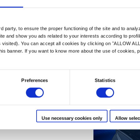
Cyklónová 
FREERIDER™ nabízí n
 party, to ensure the proper functioning of the site and to anal
díky patentovanému
te and show you ads related to your interests according to profi
dlouhotrvajícímu cyk
s visited). You can accept all cookies by clicking on "ALLOW AL
kartáče a progresivní
 this banner. If you want to know more about the use of cookies,
umožňují efektivněji 
včetně těch nejjemně
Preferences
Statistics
Use necessary cookies only
Allow selec