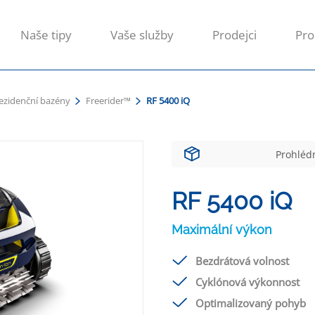
Naše tipy
Vaše služby
Prodejci
Pro
rezidenční bazény
Freerider™
RF 5400 iQ
Prohlédn
RF 5400 iQ
Maximální výkon
Bezdrátová volnost
Cyklónová výkonnost
Optimalizovaný pohyb