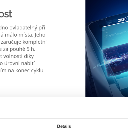
ost
no ovladatelný při
á málo místa. Jeho
e zaručuje kompletní
se za pouhé 5 h.
t volnosti díky
 úrovni nabití
ním na konec cyklu
Details