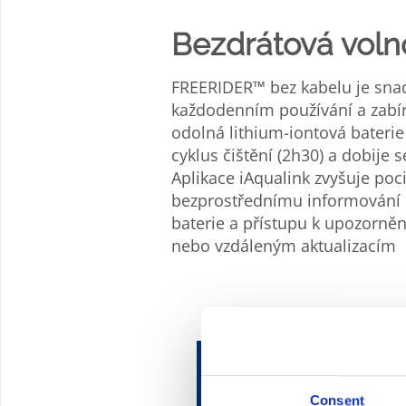
Bezdrátová voln
FREERIDER™ bez kabelu je snad
každodenním používání a zabír
odolná lithium-iontová bateri
cyklus čištění (2h30) a dobije 
Aplikace iAqualink zvyšuje poci
bezprostřednímu informování o
baterie a přístupu k upozorně
nebo vzdáleným aktualizacím
Consent