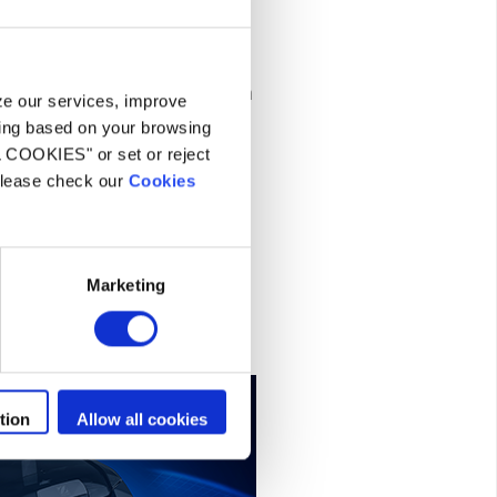
výkonnost
ekompromisní čisticí výkon
yze our services, improve
 velmi výkonnému a
ling based on your browsing
lónovému sání. Spirálové
L COOKIES" or set or reject
 dvojitá úroveň filtrace
 please check our
Cookies
sbírat všechny nečistoty,
jších
Marketing
tion
Allow all cookies