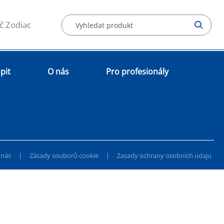
č Zodiac
pit
O nás
Pro profesionály
|
|
 nás
Zásady souborů cookie
Zasady ochrany osobnich udaju