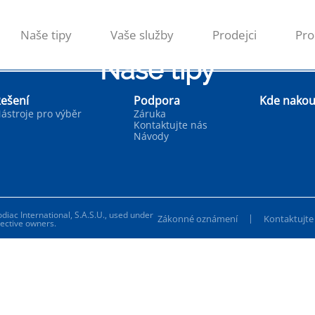
Naše tipy
Vaše služby
Prodejci
Pro
Naše tipy
ešení
Podpora
Kde nakou
ástroje pro výběr
Záruka
Kontaktujte nás
Návody
diac International, S.A.S.U., used under
|
Zákonné oznámení
Kontaktujte
pective owners.