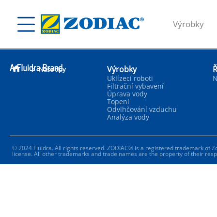
Výrobky
Výrobky
Ř
Naše tipy
Uklízecí roboti
N
Filtrační vybavení
Úprava vody
Topení
Odvlhčování vzduchu
Analýza vody
© 2024 Fluidra. All rights reserved. ZODIAC® is a registered trademark of Zo
license. All other trademarks and trade names are the property of their res