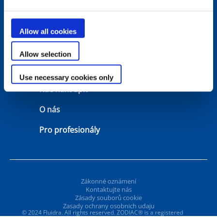
Řešení
Nástroje pro výběr
Allow all cookies
Podpora
Záruka
Allow selection
Kontaktujte nás
Návody
Use necessary cookies only
Kde nakoupit
O nás
Pro profesionály
Zákonné oznámení
Kontaktujte nás
Zásady souborů cookie
Zasady ochrany osobnich udaju
© 2024 Fluidra. All rights reserved. ZODIAC® is a registered