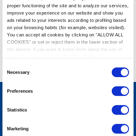
proper functioning of the site and to analyze our services,
improve your experience on our website and show you
ads related to your interests according to profiling based
on your browsing habits (for example, websites visited).
You can accept all cookies by clicking on "ALLOW ALL
COOKIES" or set or reject them in the lower section of
this banner. If you want to know more about the use of
cookies, please check our
Cookies Policy
.
Consent
Necessary
Selection
Preferences
Výrobky
Statistics
Uklízecí roboti
Filtrační vybavení
Úprava vody
Topení
Marketing
Odvlhčování vzduchu
Analýza vody