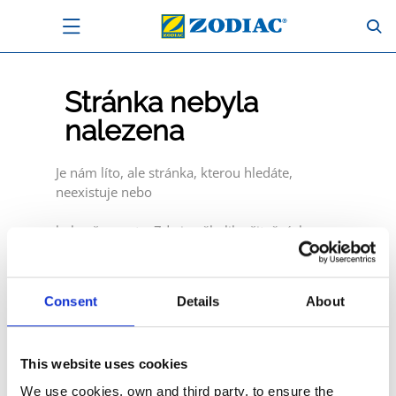
Stránka nebyla
nalezena
Je nám líto, ale stránka, kterou hledáte,
neexistuje nebo
byla přesunuta. Zde je několik užitečných
odkazů:
Consent
Details
About
Vrátit se zpět
Go to home page
This website uses cookies
We use cookies, own and third party, to ensure the